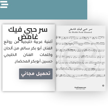
سر حبي فيك
غامض
أغنية عربية خليجية من روائع
الفنان أبو بكر سالم، من ألحان
وكلمات الفنان الخليجي
حسين أبوبكر المحضار.
تحميل مجاني