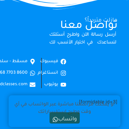
متردداً؟
صل معنا
رسالة الآن واطرح أسئلتك
دك في اختيار الأنسب لك
فيسبوك
مسقط - سلطنة عمان
انستاغرام
8600 7703 968+
يوتيوب
contact@oudclasses.com
كنك مراسلتنا مباشرة عبر الواتساب في أي
وقت وطرح استفساراتك
واتساب