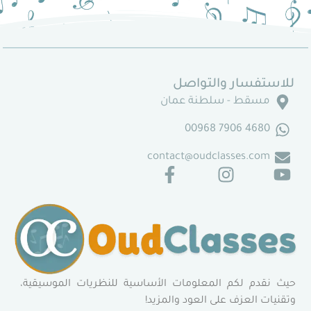
ار والتواصل
ط - سلطنة عمان
468
contact@oudclasses
لكم المعلومات الأساسية للنظريات الموسيقية،
عزف على العود والمزيد!